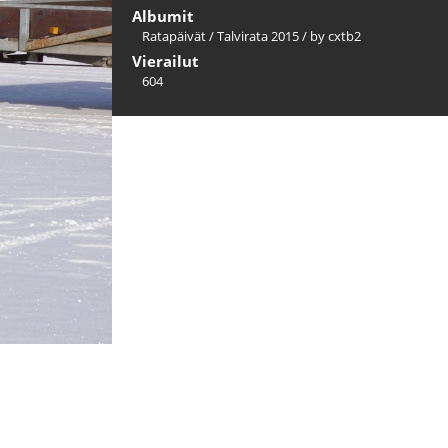
Albumit
Ratapäivät
/
Talvirata 2015
/
by cxtb2
Vierailut
604