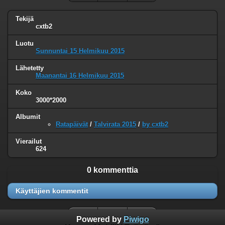
Tekijä
cxtb2
Luotu
Sunnuntai 15 Helmikuu 2015
Lähetetty
Maanantai 16 Helmikuu 2015
Koko
3000*2000
Albumit
Ratapäivät
/
Talvirata 2015
/
by cxtb2
Vierailut
624
0 kommenttia
Käyttäjien kommentit
Powered by
Piwigo