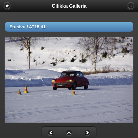
Citikka Galleria
Etusivu
/
AT15.41