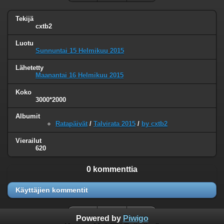
Tekijä
cxtb2
Luotu
Sunnuntai 15 Helmikuu 2015
Lähetetty
Maanantai 16 Helmikuu 2015
Koko
3000*2000
Albumit
Ratapäivät
/
Talvirata 2015
/
by cxtb2
Vierailut
620
0 kommenttia
Käyttäjien kommentit
Powered by
Piwigo