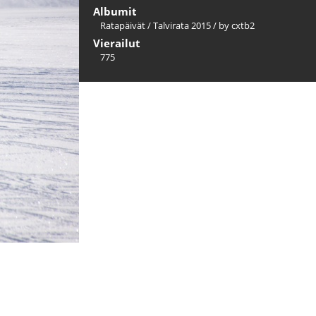
Albumit
Ratapäivät
/
Talvirata 2015
/
by cxtb2
Vierailut
775