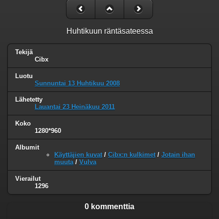
Huhtikuun räntäsateessa
Tekijä
Cibx
Luotu
Sunnuntai 13 Huhtikuu 2008
Lähetetty
Lauantai 23 Heinäkuu 2011
Koko
1280*960
Albumit
Käyttäjien kuvat
/
Cibx:n kulkimet
/
Jotain ihan
muuta
/
Vulva
Vierailut
1296
0 kommenttia