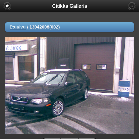
Citikka Galleria
Etusivu
/
13042008(002)