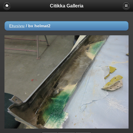
Citikka Galleria
Etusivu
/
bx helmat2