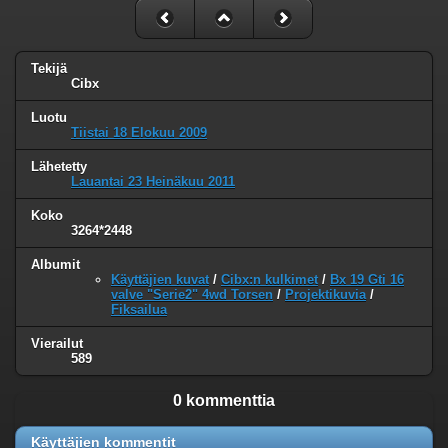
Tekijä
Cibx
Luotu
Tiistai 18 Elokuu 2009
Lähetetty
Lauantai 23 Heinäkuu 2011
Koko
3264*2448
Albumit
Käyttäjien kuvat
/
Cibx:n kulkimet
/
Bx 19 Gti 16
valve "Serie2" 4wd Torsen
/
Projektikuvia
/
Fiksailua
Vierailut
589
0 kommenttia
Käyttäjien kommentit