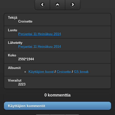
Tekijä
Croisette
Luotu
Perjantai 11 Heinäkuu 2014
Lähetetty
Perjantai 11 Heinäkuu 2014
Koko
2592*1944
Albumit
Käyttäjien kuvat
/
Croisette
/
GS break
Vierailut
2223
0 kommenttia
Käyttäjien kommentit