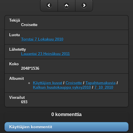
Tekijä
Croisette
Luotu
Torstai 7 Lokakuu 2010
Lähetetty
Lauantai 23 Heinäkuu 2011
Koko
2048*1536
Albumit
Käyttäjien kuvat
/
Croisette
/
Tapahtumakuvia
/
Kalkun huutokauppa syksy2010
/
7_10_2010
Vierailut
693
0 kommenttia
Käyttäjien kommentit