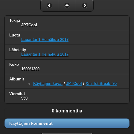
Tekijä
JPTCool
Luotu
Lauantai 1 Heinäkuu 2017
Lähetetty
Lauantai 1 Heinäkuu 2017
Koko
1600*1200
Albumit
Käyttäjien kuvat
/
JPTCool
/
Xm Tct Break -95
Vierailut
959
0 kommenttia
Käyttäjien kommentit