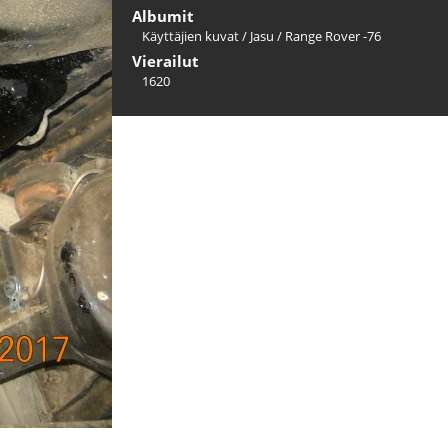
Albumit
Käyttäjien kuvat
/
Jasu
/
Range Rover -76
Vierailut
1620