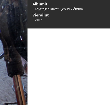
Albumit
Käyttäjien kuvat
/
Jehudi
/
Ämmä
Vierailut
2107