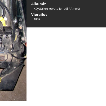
Albumit
Käyttäjien kuvat
/
Jehudi
/
Ämmä
Vierailut
1839