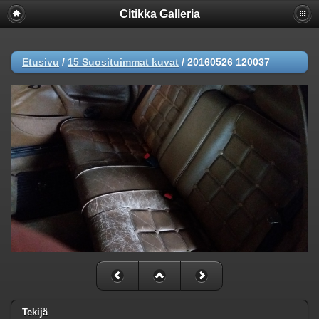
Citikka Galleria
Etusivu
/
15 Suosituimmat kuvat
/
20160526 120037
Tekijä