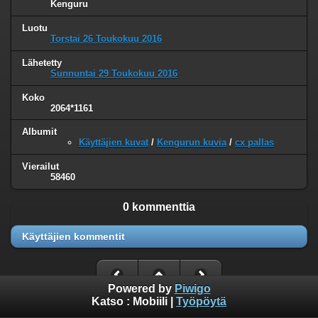
Kenguru
Luotu
Torstai 26 Toukokuu 2016
Lähetetty
Sunnuntai 29 Toukokuu 2016
Koko
2064*1161
Albumit
Käyttäjien kuvat
/
Kengurun kuvia
/
cx pallas
Vierailut
58460
0 kommenttia
Käyttäjien kommentit
Powered by
Piwigo
Katso :
Mobiili
|
Työpöytä