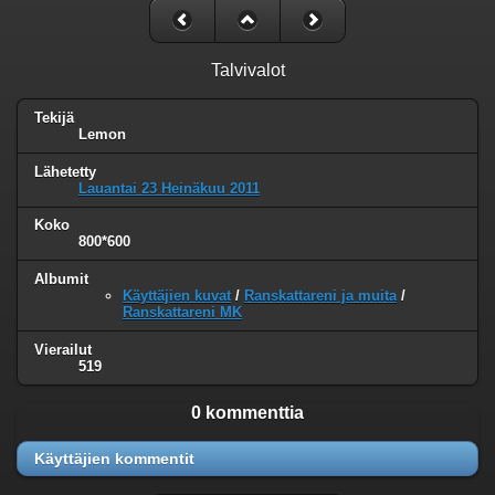
Talvivalot
Tekijä
Lemon
Lähetetty
Lauantai 23 Heinäkuu 2011
Koko
800*600
Albumit
Käyttäjien kuvat
/
Ranskattareni ja muita
/
Ranskattareni MK
Vierailut
519
0 kommenttia
Käyttäjien kommentit