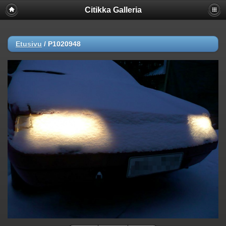
Citikka Galleria
Etusivu
/
P1020948