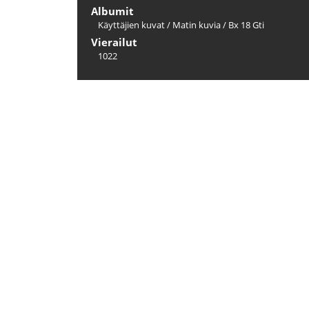
Albumit
Käyttäjien kuvat
/
Matin kuvia
/
Bx 18 Gti
Vierailut
1022