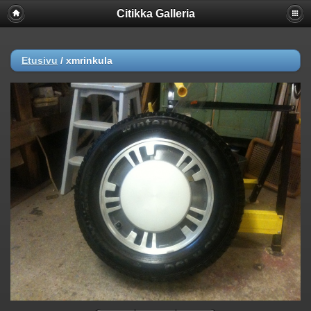
Citikka Galleria
Etusivu
/
xmrinkula