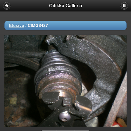
Citikka Galleria
Etusivu
/
CIMG8427