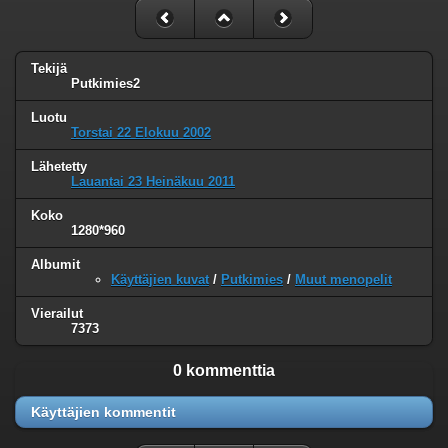
Tekijä
Putkimies2
Luotu
Torstai 22 Elokuu 2002
Lähetetty
Lauantai 23 Heinäkuu 2011
Koko
1280*960
Albumit
Käyttäjien kuvat
/
Putkimies
/
Muut menopelit
Vierailut
7373
0 kommenttia
Käyttäjien kommentit