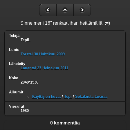
Sinne meni 16" renkaat ihan heittämällä. :=)
Tekijä
TepiL
Luotu
Torstai 30 Huhtikuu 2009
Lähetetty
Lauantai 23 Heinäkuu 2011
Koko
2048*1536
Albumit
Käyttäjien kuvat
/
Tepi
/
Sekalaista tavaraa
Vierailut
1980
0 kommenttia