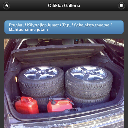
Citikka Galleria
Etusivu
/
Käyttäjien kuvat
/
Tepi
/
Sekalaista tavaraa
/
Mahtuu sinne jotain