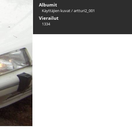
Albumit
Käyttäjien kuvat
/
artturi2_001
Vierailut
1334